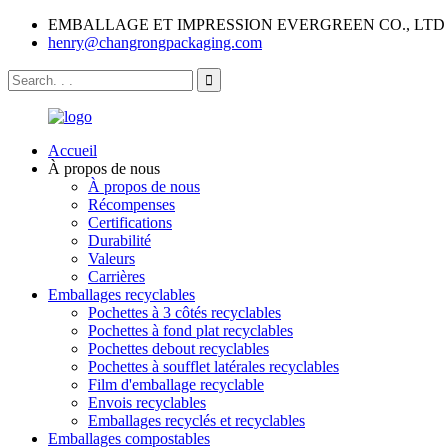
EMBALLAGE ET IMPRESSION EVERGREEN CO., LTD
henry@changrongpackaging.com
Accueil
À propos de nous
À propos de nous
Récompenses
Certifications
Durabilité
Valeurs
Carrières
Emballages recyclables
Pochettes à 3 côtés recyclables
Pochettes à fond plat recyclables
Pochettes debout recyclables
Pochettes à soufflet latérales recyclables
Film d'emballage recyclable
Envois recyclables
Emballages recyclés et recyclables
Emballages compostables