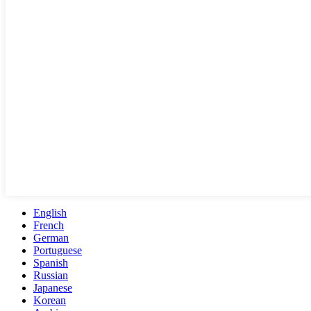
English
French
German
Portuguese
Spanish
Russian
Japanese
Korean