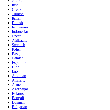
Arabic
Irish
Greek
Turkish
Italian
Danish
Romanian
Indonesian
Czech
Afrikaans
Swedish
Polish
Basque
Catalan
Esperanto
Hindi
Lao
Albanian
Amharic
Armenian
Azerbaijani
Belarusian
Bengali
Bosnian
Bulgarian