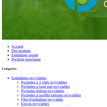
Accueil
Des produits
Emballage souple
Pochette tranchante
Catégories
Emballages recyclables
Pochettes à 3 côtés recyclables
Pochettes à fond plat recyclables
Pochettes debout recyclables
Pochettes à soufflet latérales recyclables
Film d'emballage recyclable
Envois recyclables