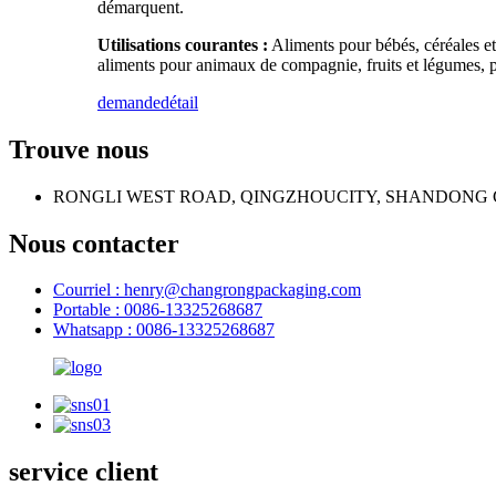
démarquent.
Utilisations courantes :
Aliments pour bébés, céréales et i
aliments pour animaux de compagnie, fruits et légumes, pro
demande
détail
Trouve nous
RONGLI WEST ROAD, QINGZHOUCITY, SHANDONG 
Nous contacter
Courriel : henry@changrongpackaging.com
Portable : 0086-13325268687
Whatsapp : 0086-13325268687
service client